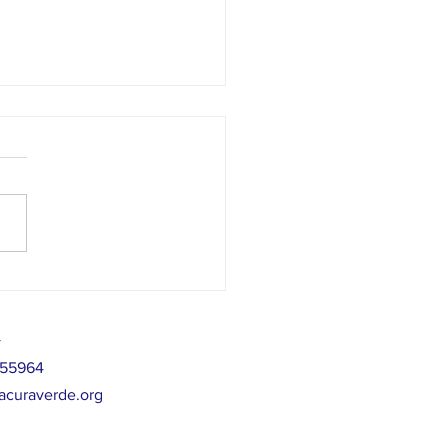
bis medicinal y formas de
mo?
>
755964
acuraverde.org