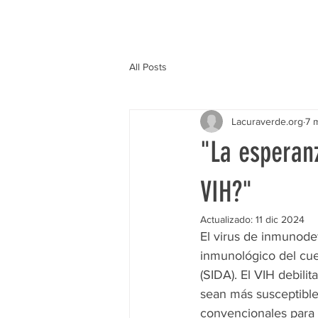
All Posts
Lacuraverde.org
7 
"La esperan
VIH?"
Actualizado:
11 dic 2024
El virus de inmunodef
inmunológico del cue
(SIDA). El VIH debili
sean más susceptible
convencionales para 