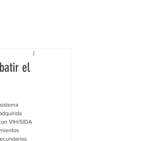
atir el
 sistema 
adquirida 
 con VIH/SIDA 
amientos 
ecundarios 