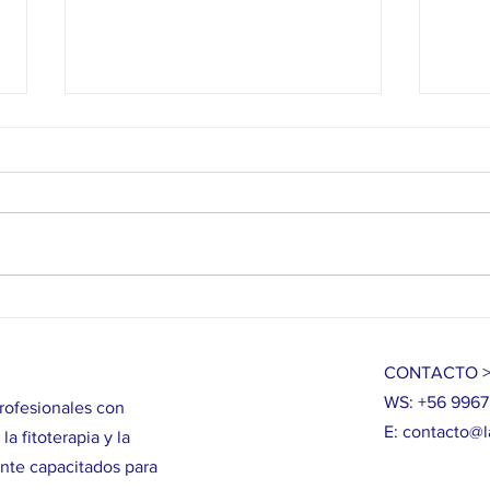
5 errores de principiante en el cultivo
¿Canna
medicinal de cannabis 🌱
consu
CONTACTO 
WS: +56 996
rofesionales con
E:
contacto@l
a fitoterapia y la
ente capacitados para