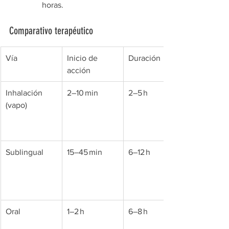
horas.
Comparativo terapéutico
Vía
Inicio de 
Duración
acción
Inhalación 
2–10 min
2–5 h
(vapo)
Sublingual
15–45 min
6–12 h
Oral
1–2 h
6–8 h